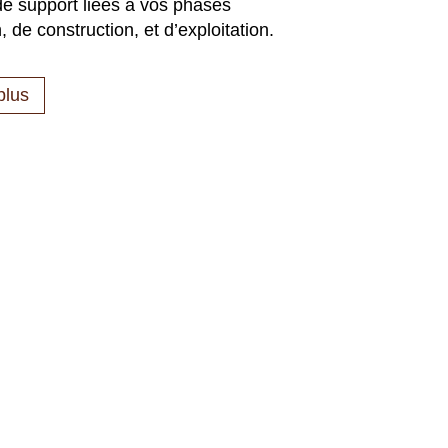
de support liées à vos phases
, de construction, et d’exploitation.
plus